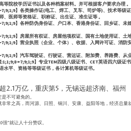
高等院校学历证书以及各种档案材料。并可根据客户要求办理 。
;8➛7;9;1;9】各类操作证(电工、焊工、叉车、司炉等)、技术
师、医师等资格证、职称证、出生证、准生证等 。
9;8➛7;9;1;9】各种防伪身份证、户口本、香港身份证、回乡证
9;8➛7;9;1;9】房屋所有权证、房屋他项权证、国有土地使用证、
9;8➛7;9;1;9】营业执照（企业、个体）、收据、入网许可证、
9;8➛7;9;1;9】汽车驾驶证、行驶证、营运证、附加费、养路费、
;1;9;8➛7;9;1;9】专业TEM四级八级证书、CET英语四六
语水平、资格等等级证书，各计算机等级证书。
州超2.1万亿，重庆第5，无锡远超济南、福州
定是不可避免的。
就非常之高，而河源、日照、铜川、安康、益阳等地，经济总量
20强”就让人十分赞叹。