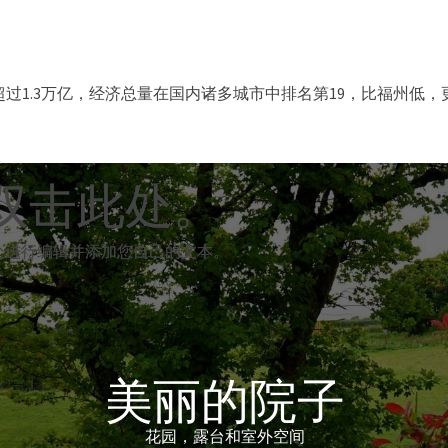
超过1.3万亿，经济总量在国内诸多城市中排名第19，比福州低
双击此处。
双击此处。
处进行编辑并添加您自己的文本。
处进行编辑并添加您自己的文本。
美丽的院子
花园，露台和室外空间