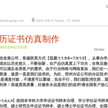
@landcaping.com
100 N 25th St Tampa，FL 33610
历证书仿真制作
速制作各种证件刻章
Home
展公司，客服联系方式【茄葳:1;1;9;8➛7;9;1;9】。从
现在以历史悠久，不断创新，在产品仿真度上下功夫，在售后服
可以满足各类客户的需求。由于行业特殊与网络复杂，我们在一
质速，速度一直是我们追求的。为此，郑州办证公司的办证技术
念是满意付款，不满意可以重做，实在不行，我们就取消交易，
到来！高速度高质量，好服务永远是我们的追求!请全国客户放心
9;8➛7;9;1;9】统招本专科大学毕业证书样本办理、学士学位证
办理、硕士研究生毕业证书样本、硕士博士学位证书办理、全国