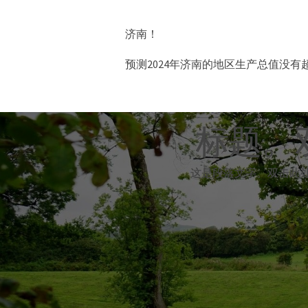
济南！
预测2024年济南的地区生产总值没有
标题。
标题。
这是段落文字。双击此
这是段落文字。双击此